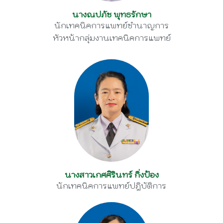
นางณปภัช พุทธรักษา
นักเทคนิคการแพทย์ชำนาญการ
หัวหน้ากลุ่มงานเทคนิคการแพทย์
นางสาวเกศศิรินทร์ กิ่งป้อง
นักเทคนิคการแพทย์ปฎิบัติการ