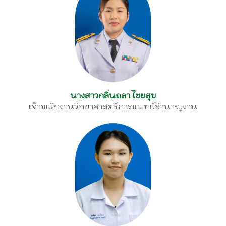
นางสาวกลิ่นถลา ไชยสุข
เจ้าพนักงานวิทยาศาสตร์การแพทย์ชำนาญงาน