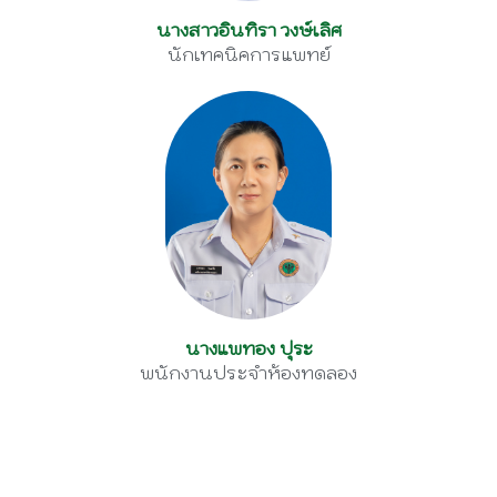
นางสาวอินทิรา วงษ์เลิศ
นักเทคนิคการแพทย์
นางแพทอง ปุระ
พนักงานประจำห้องทดลอง