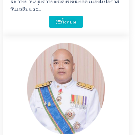
ระ วางพานพุ่มถวายพระพรชัยมงคล เนื่องในโอกาส
วันเฉลิมพระ…
ทั้งหมด