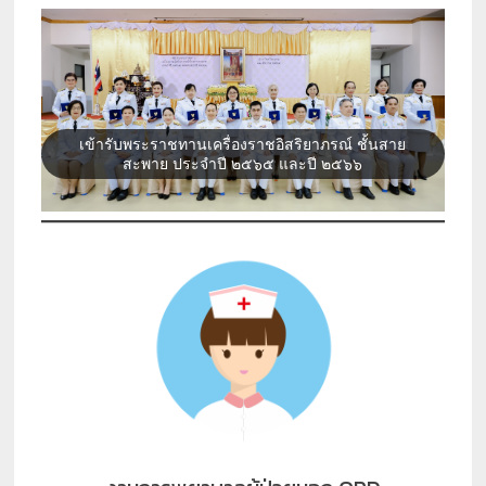
เข้ารับพระราชทานเครื่องราชอิสริยาภรณ์ ชั้นสาย
สะพาย ประจำปี ๒๕๖๕ และปี ๒๕๖๖