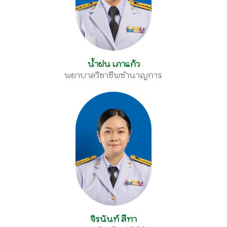
น้ำฝน เภาแก้ว
พยาบาลวิชาชีพชำนาญการ
จิรนันท์ สีทา