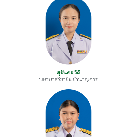
สุรันดร วิถี
พยาบาลวิชาชีพชำนาญการ