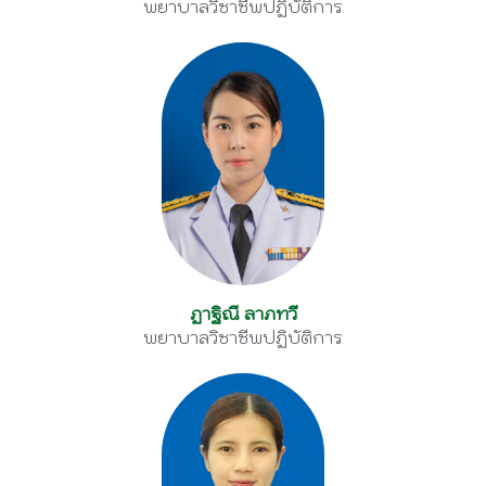
พยาบาลวิชาชีพปฏิบัติการ
ฏาฐิณี ลาภทวี
พยาบาลวิชาชีพปฏิบัติการ