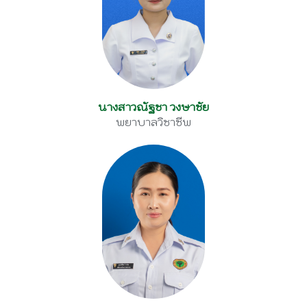
นางสาวณัฐชา วงษาชัย
พยาบาลวิชาชีพ