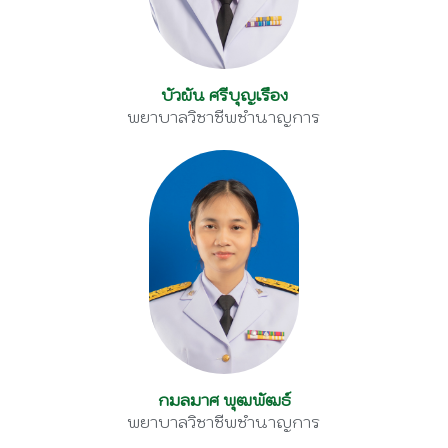
บัวผัน ศรีบุญเรือง
พยาบาลวิชาชีพชำนาญการ
กมลมาศ พุฒพัฒธ์
พยาบาลวิชาชีพชำนาญการ