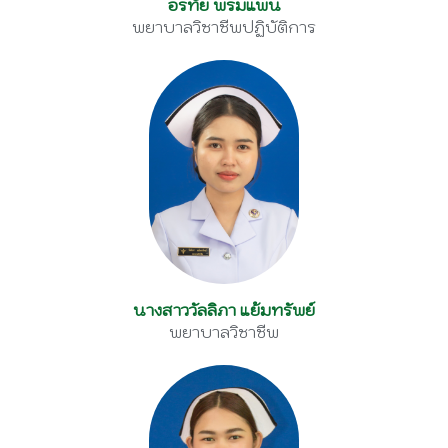
อรทัย พรมแพน
พยาบาลวิชาชีพปฏิบัติการ
นางสาววัลลิภา แย้มทรัพย์
พยาบาลวิชาชีพ