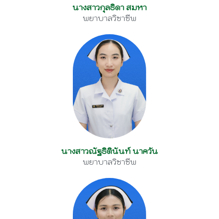
นางสาวกุลธิดา สมหา
พยาบาลวิชาชีพ
นางสาวณัฐธิตินันท์ นาควัน
พยาบาลวิชาชีพ