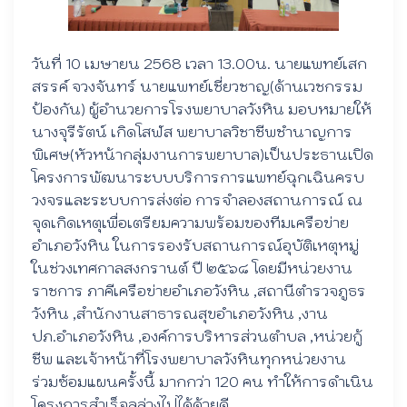
วันที่ 10 เมษายน 2568 เวลา 13.00น. นายแพทย์เสก
สรรค์ จวงจันทร์ นายแพทย์เชี่ยวชาญ(ด้านเวชกรรม
ป้องกัน) ผู้อำนวยการโรงพยาบาลวังหิน มอบหมายให้
นางจุรีรัตน์ เกิดโสฬส พยาบาลวิชาชีพชำนาญการ
พิเศษ(หัวหน้ากลุ่มงานการพยาบาล)เป็นประธานเปิด
โครงการพัฒนาระบบบริการการแพทย์ฉุกเฉินครบ
วงจรและระบบการส่งต่อ การจำลองสถานการณ์ ณ
จุดเกิดเหตุเพื่อเตรียมความพร้อมของทีมเครือข่าย
อำเภอวังหิน ในการรองรับสถานการณ์อุบัติเหตุหมู่
ในช่วงเทศกาลสงกรานต์ ปี ๒๕๖๘ โดยมีหน่วยงาน
ราชการ ภาคีเครือข่ายอำเภอวังหิน ,สถานีตำรวจภูธร
วังหิน ,สำนักงานสาธารณสุขอำเภอวังหิน ,งาน
ปภ.อำเภอวังหิน ,องค์การบริหารส่วนตำบล ,หน่วยกู้
ชีพ และเจ้าหน้าที่โรงพยาบาลวังหินทุกหน่วยงาน
ร่วมซ้อมแผนครั้งนี้ มากกว่า 120 คน ทำให้การดำเนิน
โครงการสำเร็จลุล่วงไปได้ด้วยดี